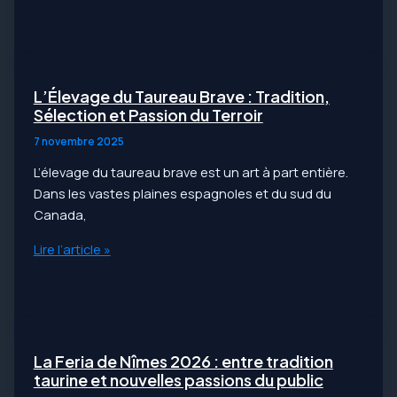
Wild
Toro
2
:
fonctionnalités,
L’Élevage du Taureau Brave : Tradition,
stratégies
Sélection et Passion du Terroir
et
7 novembre 2025
meilleurs
L’élevage du taureau brave est un art à part entière.
casinos
Dans les vastes plaines espagnoles et du sud du
au
Canada,
Canada
L’Élevage
Lire l’article »
du
Taureau
Brave
:
Tradition,
La Feria de Nîmes 2026 : entre tradition
Sélection
taurine et nouvelles passions du public
et