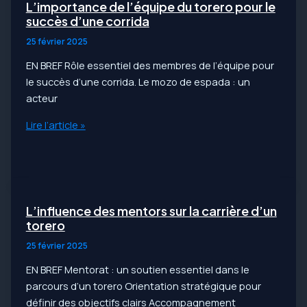
des
L’importance de l’équipe du torero pour le
taureaux
succès d’une corrida
de
25 février 2025
corrida
EN BREF Rôle essentiel des membres de l’équipe pour
:
le succès d’une corrida. Le mozo de espada : un
analyse
acteur
complète
L’importance
Lire l’article »
de
l’équipe
du
torero
pour
L’influence des mentors sur la carrière d’un
le
torero
succès
25 février 2025
d’une
EN BREF Mentorat : un soutien essentiel dans le
corrida
parcours d’un torero Orientation stratégique pour
définir des objectifs clairs Accompagnement