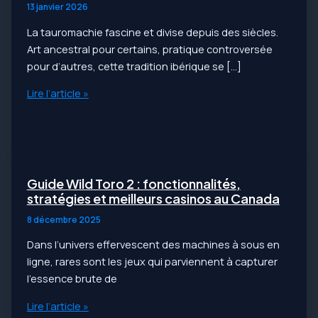
13 janvier 2026
La tauromachie fascine et divise depuis des siècles.
Art ancestral pour certains, pratique controversée
pour d’autres, cette tradition ibérique se […]
Novillada,
Lire l’article »
corrida,
rejoneo
:
comprendre
les
Guide Wild Toro 2 : fonctionnalités,
différentes
stratégies et meilleurs casinos au Canada
formes
8 décembre 2025
de
Dans l’univers effervescent des machines à sous en
tauromachie
ligne, rares sont les jeux qui parviennent à capturer
l’essence brute de
Guide
Lire l’article »