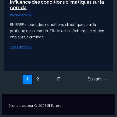
torero
Influence des conditions climatiques sur la
en
corrida
pleine
25 février 2025
action
EN BREF Impact des conditions climatiques sur la
pratique de la corrida. Effets de la sècheresse et des
chaleurs extrêmes
Influence
Lire l’article »
des
conditions
climatiques
sur
Pagination
la
1
2
…
13
Suivant
→
d’article
corrida
Droits d'auteur © 2026 El Torero