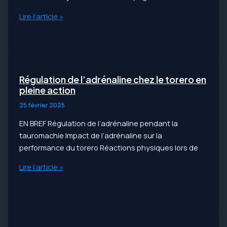
L’influence
Lire l’article »
des
mentors
sur
la
carrière
Régulation de l’adrénaline chez le torero en
d’un
pleine action
torero
25 février 2025
EN BREF Régulation de l’adrénaline pendant la
tauromachie Impact de l’adrénaline sur la
performance du torero Réactions physiques lors de
Régulation
Lire l’article »
de
l’adrénaline
chez
le