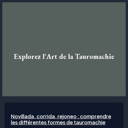
Aller
El Torero
au
contenu
MAIN
MENU
Explorez l'Art de la Tauromachie
Novillada, corrida, rejoneo : comprendre
les différentes formes de tauromachie