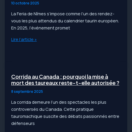
10 octobre 2025
Passion
La Feria de Nîmes s’impose comme l’un des rendez-
du
vous les plus attendus du calendrier taurin européen.
Terroir
En 2025, l’événement promet
La
Lire l’article »
Feria
de
Nîmes
2026
:
Corrida au Canada : pourquoi la mise à
entre
mort des taureaux reste-t-elle autorisée ?
tradition
8 septembre 2025
taurine
La corrida demeure l’un des spectacles les plus
et
controversés du Canada. Cette pratique
nouvelles
tauromachique suscite des débats passionnés entre
passions
défenseurs
du
public