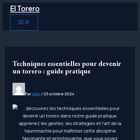
Aller
El Torero
au
contenu
MAIN
MENU
Techniques essentielles pour devenir
un torero : guide pratique
Par
Julio
/
23 octobre 2024