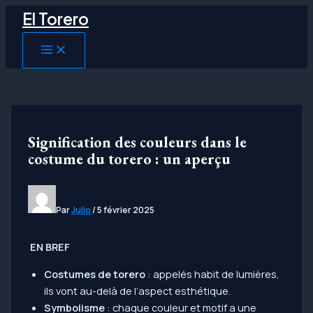
Aller
El Torero
au
contenu
MAIN
MENU
Signification des couleurs dans le
costume du torero : un aperçu
Par
Julio
/
5 février 2025
EN BREF
Costumes de torero
: appelés habit de lumières,
ils vont au-delà de l’aspect esthétique.
Symbolisme
: chaque couleur et motif a une