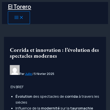
Aller
El Torero
au
contenu
MAIN
MENU
Corrida et innovation : l’évolution des
spectacles modernes
Par
Julio
/
5 février 2025
EN BREF
Évolution
des spectacles de
corrida
à travers les
siècles
Influence de la
modernité
sur la
tauromachie