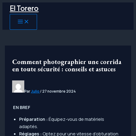
Aller
El Torero
au
contenu
MAIN
MENU
Comment photographier une corrida
en toute sécurité : conseils et astuces
Par
Julio
/
27 novembre 2024
EN BREF
Préparation :
Équipez-vous de matériels
adaptés.
Réglages :
Optez pour une vitesse d’obturation